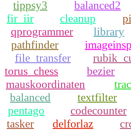
tippsy3
balanced2
fir_iir
cleanup
p
qprogrammer
library
pathfinder
imageinsp
file_transfer
rubik_c
torus_chess
bezier
mauskoordinaten
tra
balanced
textfilter
pentago
codecounter
tasker
delforlaz
cr