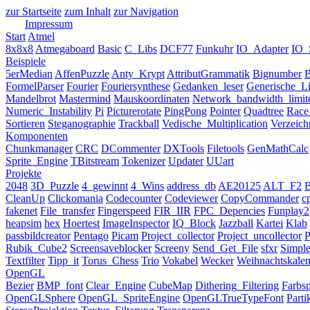
zur Startseite
zum Inhalt
zur Navigation
Impressum
Start
Atmel
8x8x8
Atmegaboard
Basic
C_Libs
DCF77
Funkuhr
IO_Adapter
IO_S
Beispiele
5erMedian
AffenPuzzle
Anty_Krypt
AttributGrammatik
Bignumber
B
FormelParser
Fourier
Fouriersynthese
Gedanken_leser
Generische_Li
Mandelbrot
Mastermind
Mauskoordinaten
Network_bandwidth_limit
Numeric_Instability
Pi
Picturerotate
PingPong
Pointer
Quadtree
Race
Sortieren
Steganographie
Trackball
Vedische_Multiplication
Verzeic
Komponenten
Chunkmanager
CRC
DCommenter
DXTools
Filetools
GenMathCalc
Sprite_Engine
TBitstream
Tokenizer
Updater
UUart
Projekte
2048
3D_Puzzle
4_gewinnt
4_Wins
address_db
AE20125
ALT_F2
B
CleanUp
Clickomania
Codecounter
Codeviewer
CopyCommander
c
fakenet
File_transfer
Fingerspeed
FIR_IIR
FPC_Depencies
Funplay2
heapsim
hex
Hoertest
ImageInspector
IQ_Block
Jazzball
Kartei
Klab
passbildcreator
Pentago
Picam
Project_collector
Project_uncollector
P
Rubik_Cube2
Screensaveblocker
Screeny
Send_Get_File
sfxr
Simp
Textfilter
Tipp_it
Torus_Chess
Trio
Vokabel
Wecker
Weihnachtskalen
OpenGL
Bezier
BMP_font
Clear_Engine
CubeMap
Dithering_Filtering
Farbs
OpenGLSphere
OpenGL_SpriteEngine
OpenGLTrueTypeFont
Parti