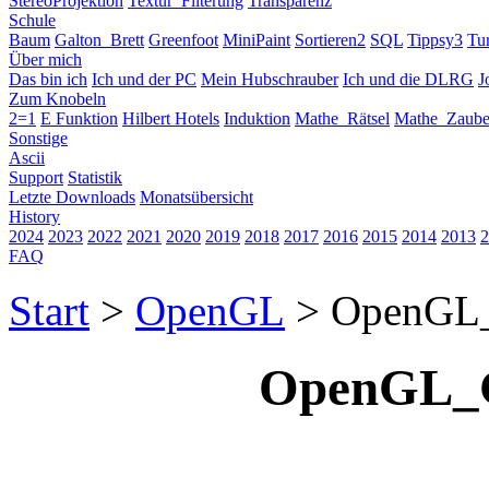
StereoProjektion
Textur_Filterung
Transparenz
Schule
Baum
Galton_Brett
Greenfoot
MiniPaint
Sortieren2
SQL
Tippsy3
Tu
Über mich
Das bin ich
Ich und der PC
Mein Hubschrauber
Ich und die DLRG
J
Zum Knobeln
2=1
E Funktion
Hilbert Hotels
Induktion
Mathe_Rätsel
Mathe_Zaube
Sonstige
Ascii
Support
Statistik
Letzte Downloads
Monatsübersicht
History
2024
2023
2022
2021
2020
2019
2018
2017
2016
2015
2014
2013
2
FAQ
Start
>
OpenGL
> OpenGL_
OpenGL_G